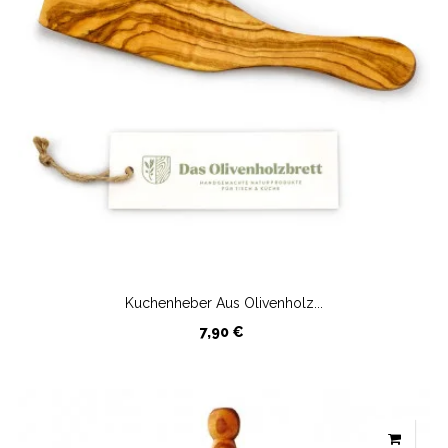
Kuchenheber Aus Olivenholz...
Preis
7,90 €