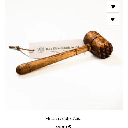

Fleischklopfer Aus...
Preis
19,90 €