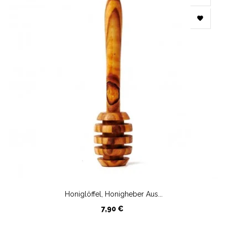

Honiglöffel, Honigheber Aus...
Preis
7,90 €