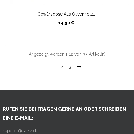
Gewürzdose Aus Olivenholz,...
Preis
14,90 €
Angezeigt werden 1-12 von 33 Artikel(n)
1
2
3
RUFEN SIE BEI FRAGEN GERNE AN ODER SCHREIBEN
EINE E-MAIL:
support@eat42.de