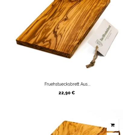
Fruehstuecksbrett Aus...
Preis
22,90 €