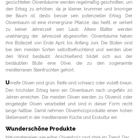
gezüchteten Olivenbäume werden regelmäßig geschnitten, um
den Ertrag zu erhöhen, da je kleiner, krummer und knorriger
der Baum ist, desto besser sein potenzieller Ertrag. Der
Olivenbaum ist eine immergrüne Pflanze, das heißt, er verliert
zu keiner Jahreszeit sein Laub. Ältere Blätter werden
unabhängig der Jahreszeit abgeworfen. Olivenbäume haben
ihre Blütezeit von Ende April bis Anfang Juni. Die Blüten sind
bei den meisten Sorten selbstbefruchtend und werden über
den Wind bestäubt. Anschließend bildet sich aus der
bestäubten Blüte eine Olive, die zu den sogenannte
mediterranen Steinfrüchten gehört.
U
nreife Oliven sind grün, Reife sind schwarz oder violett-braun.
Den höchsten Ertrag kann ein Olivenbaum nach ungefähr 20
Jahren erreichen. Die meisten Oliven werden zu Olivenöl oder
eingelegte Oliven verarbeitet und sind in dieser Form recht
lange haltbar. Damit nehmen Olivenholzprodukte einen hohen
Stellenwert in der mediterranen Küche und Esskultur ein.
Wunderschöne Produkte
Naturmaterialien wie edles Olivenholz sind stark im Trend. Das