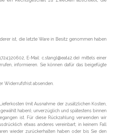
die ein Rechtsgeschäft zu Zwecken abschließt, die
rderer ist, die letzte Ware in Besitz genommen haben
724320602, E-Mail: c.stangl@eat42.de) mittels einer
errufen, informieren. Sie können dafür das beigefügte
er Widerrufsfrist absenden.
 Lieferkosten (mit Ausnahme der zusätzlichen Kosten,
g gewählt haben), unverzüglich und spätestens binnen
gegangen ist. Für diese Rückzahlung verwenden wir
sdrücklich etwas anderes vereinbart; in keinem Fall
ren wieder zurückerhalten haben oder bis Sie den