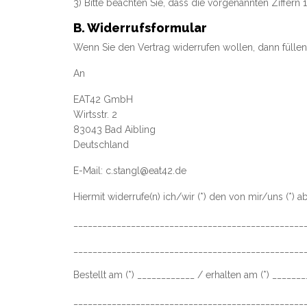
3) Bitte beachten Sie, dass die vorgenannten Ziffer
B. Widerrufsformular
Wenn Sie den Vertrag widerrufen wollen, dann füllen
An
EAT42 GmbH
Wirtsstr. 2
83043 Bad Aibling
Deutschland
E-Mail: c.stangl@eat42.de
Hiermit widerrufe(n) ich/wir (*) den von mir/uns (*)
________________________________________________
________________________________________________
Bestellt am (*) ____________ / erhalten am (*) ______
________________________________________________