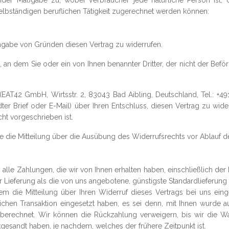
nder Maßgabe zu, wobei Verbraucher jede natürliche Person ist, 
lbständigen beruflichen Tätigkeit zugerechnet werden können:
ngabe von Gründen diesen Vertrag zu widerrufen.
, an dem Sie oder ein von Ihnen benannter Dritter, der nicht der Befö
AT42 GmbH, Wirtsstr. 2, 83043 Bad Aibling, Deutschland, Tel.: +491
dter Brief oder E-Mail) über Ihren Entschluss, diesen Vertrag zu wid
ht vorgeschrieben ist.
ie die Mitteilung über die Ausübung des Widerrufsrechts vor Ablauf d
 alle Zahlungen, die wir von Ihnen erhalten haben, einschließlich der
er Lieferung als die von uns angebotene, günstigste Standardlieferun
 die Mitteilung über Ihren Widerruf dieses Vertrags bei uns ein
ichen Transaktion eingesetzt haben, es sei denn, mit Ihnen wurde au
berechnet. Wir können die Rückzahlung verweigern, bis wir die Wa
gesandt haben, je nachdem, welches der frühere Zeitpunkt ist.