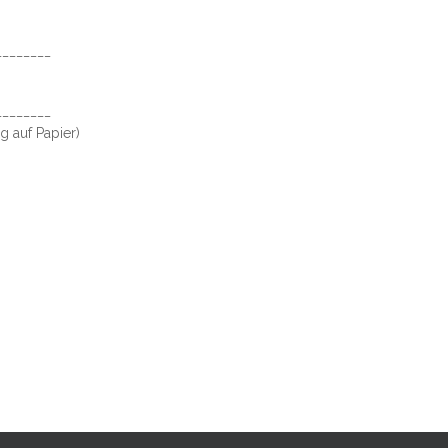
________
________
g auf Papier)