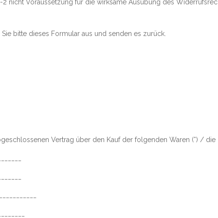
n 1-2 nicht Voraussetzung für die wirksame Ausübung des Widerrufsrech
 Sie bitte dieses Formular aus und senden es zurück.
 abgeschlossenen Vertrag über den Kauf der folgenden Waren (*) / die 
_______
_______
____________
________