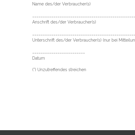
Name des/der Verbraucher(s)
________________________________________________
Anschrift des/der Verbraucher(s)
________________________________________________
Unterschrift des/der Verbraucher(s) (nur bei Mitteilun
_________________________
Datum
(*) Unzutreffendes streichen