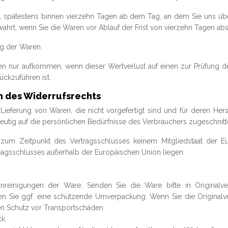
l spätestens binnen vierzehn Tagen ab dem Tag, an dem Sie uns über
ahrt, wenn Sie die Waren vor Ablauf der Frist von vierzehn Tagen ab
ng der Waren.
en nur aufkommen, wenn dieser Wertverlust auf einen zur Prüfung de
ckzuführen ist.
n des Widerrufsrechts
 Lieferung von Waren, die nicht vorgefertigt sind und für deren He
eutig auf die persönlichen Bedürfnisse des Verbrauchers zugeschnitt
ie zum Zeitpunkt des Vertragsschlusses keinem Mitgliedstaat der 
ragsschlusses außerhalb der Europäischen Union liegen.
nreinigungen der Ware. Senden Sie die Ware bitte in Original
n Sie ggf. eine schützende Umverpackung. Wenn Sie die Originalver
en Schutz vor Transportschäden.
ck.