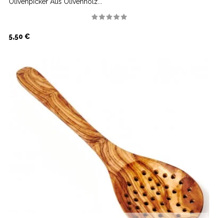
Olivenpicker Aus Olivenholz...
Preis
5,50 €