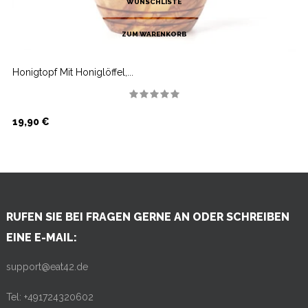
WUNSCHLISTE
ZUM WARENKORB
Honigtopf Mit Honiglöffel,...
Preis
19,90 €
RUFEN SIE BEI FRAGEN GERNE AN ODER SCHREIBEN
EINE E-MAIL:
support@eat42.de
Tel: +491724320602