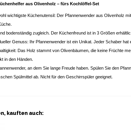
üchenhelfer aus Olivenholz – fürs Kochlöffel-Set 
hl wichtigste Küchenutensil: Der Pfannenwender aus Olivenholz mit M
Küche.
nd bodenständig zugleich. Der Küchenfreund ist in 3 Größen erhältli
idueller Genuss: Ihr Pfannenwender ist ein Unikat. Jeder Schaber ha
ltigkeit: Das Holz stammt von Olivenbäumen, die keine Früchte mehr 
kt in den Händen.
fannenwender, an dem Sie lange Freude haben. Spülen Sie den Pfan
sschen Spülmittel ab. Nicht für den Geschirrspüler geeignet.
en, kauften auch: