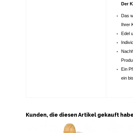
Der K
Das wo
Ihrer 
Edel u
Indiv
Nachha
Produ
Ein P
ein bi
Kunden, die diesen Artikel gekauft hab