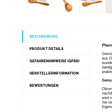
BESCHREIBUNG
Pfann
PRODUKT DETAILS
Gemüs
aus Ol
GEFAHRENHINWEISE (GPSR)
wunde
handge
prakt
HERSTELLERINFORMATION
Genus
BEWERTUNGEN
Oliven
nachde
wird n
Sie si
Eigen