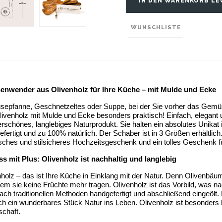
IN DEN WARENKORB LE
WUNSCHLISTE
enwender aus Olivenholz für Ihre Küche – mit Mulde und Ecke
epfanne, Geschnetzeltes oder Suppe, bei der Sie vorher das Gemüse
ivenholz mit Mulde und Ecke besonders praktisch! Einfach, elegant u
rschönes, langlebiges Naturprodukt. Sie halten ein absolutes Unikat
fertigt und zu 100% natürlich. Der Schaber ist in 3 Größen erhältlich
isches und stilsicheres Hochzeitsgeschenk und ein tolles Geschenk f
s mit Plus: Olivenholz ist nachhaltig und langlebig
holz – das ist Ihre Küche in Einklang mit der Natur. Denn Olivenbäum
m sie keine Früchte mehr tragen. Olivenholz ist das Vorbild, was na
ach traditionellen Methoden handgefertigt und abschließend eingeölt
ch ein wunderbares Stück Natur ins Leben. Olivenholz ist besonders la
schaft.