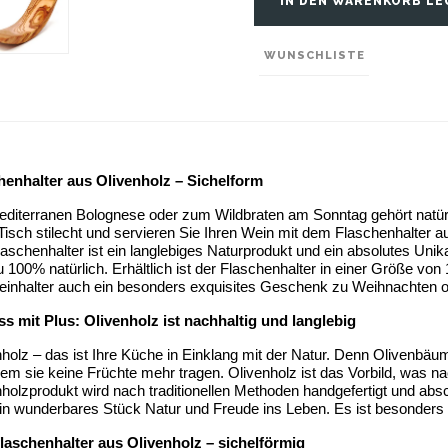
IN DEN WARENKORB LE
WUNSCHLISTE
henhalter aus Olivenholz
– Sichelform
editerranen Bolognese oder zum Wildbraten am Sonntag gehört natürli
Tisch stilecht und servieren Sie Ihren Wein mit dem Flaschenhalter au
aschenhalter ist ein langlebiges Naturprodukt und ein absolutes Unikat
 100% natürlich. Erhältlich ist der Flaschenhalter in einer Größe vo
einhalter auch ein besonders exquisites Geschenk zu Weihnachten 
s mit Plus: Olivenholz ist nachhaltig und langlebig
holz – das ist Ihre Küche in Einklang mit der Natur. Denn Olivenbäum
m sie keine Früchte mehr tragen. Olivenholz ist das Vorbild, was nac
holzprodukt wird nach traditionellen Methoden handgefertigt und absc
in wunderbares Stück Natur und Freude ins Leben. Es ist besonders be
laschenhalter aus Olivenholz – sichelförmig