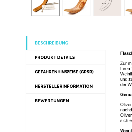
BESCHREIBUNG
Flasc
PRODUKT DETAILS
Zur m
Ihren 
GEFAHRENHINWEISE (GPSR)
Weinfl
und zu
der W
HERSTELLERINFORMATION
Genus
BEWERTUNGEN
Oliven
nachde
Oliven
sich e
Weinf