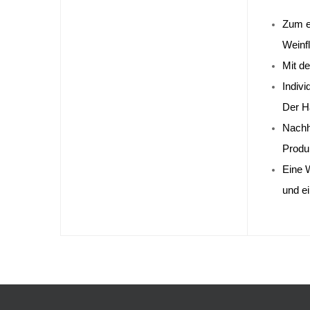
Zum el
Weinfl
Mit de
Indivi
Der Ha
Nachha
Produ
Eine 
und ei