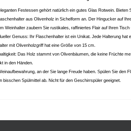
eganten Festessen gehört natürlich ein gutes Glas Rotwein. Bieten Si
aschenhalter aus Olivenholz in Sichelform an. Der Hingucker auf Ihr
m Weinhalter zaubern Sie rustikales, raffiniertes Flair auf Ihren Tisc
dueller Genuss: Ihr Flaschenhalter ist ein Unikat. Jede Halterung ha
lter mit Olivenholzgriff hat eine Größe von 15 cm.
ltigkeit: Das Holz stammt von Olivenbäumen, die keine Früchte mehr 
kt in den Händen.
Weinaufbewahrung, an der Sie lange Freude haben. Spülen Sie den F
n bisschen Spülmittel ab. Nicht für den Geschirrspüler geeignet.