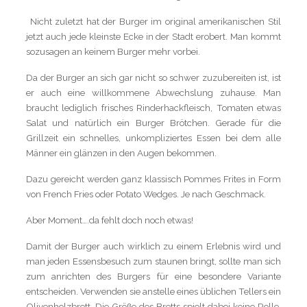
Nicht zuletzt hat der Burger im original amerikanischen Stil
jetzt auch jede kleinste Ecke in der Stadt erobert. Man kommt
sozusagen an keinem Burger mehr vorbei.
Da der Burger an sich gar nicht so schwer zuzubereiten ist, ist
er auch eine willkommene Abwechslung zuhause. Man
braucht lediglich frisches Rinderhackfleisch, Tomaten etwas
Salat und natürlich ein Burger Brötchen. Gerade für die
Grillzeit ein schnelles, unkompliziertes Essen bei dem alle
Männer ein glänzen in den Augen bekommen.
Dazu gereicht werden ganz klassisch Pommes Frites in Form
von French Fries oder Potato Wedges. Je nach Geschmack.
Aber Moment….da fehlt doch noch etwas!
Damit der Burger auch wirklich zu einem Erlebnis wird und
man jeden Essensbesuch zum staunen bringt, sollte man sich
zum anrichten des Burgers für eine besondere Variante
entscheiden. Verwenden sie anstelle eines üblichen Tellers ein
Olivenholzbrett. Die Größe des Bretts spielt dabei keine Rolle.