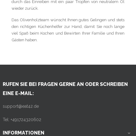
durch das Einreiben mit ein paar Tropfen von neutralem Öl
wieder zurück.
Das Olivenholzteam wünscht Ihnen gutes Gelingen und stets
den richtigen Küchenhelfer zur Hand, damit Sie noch lange
viel Spaß beim Kochen und Bewirten Ihrer Familie und Ihren
Gästen haben.
RUFEN SIE BEI FRAGEN GERNE AN ODER SCHREIBEN
EINE E-MAIL:
support@eat42.de
Tel: +491724320602
INFORMATIONEN
