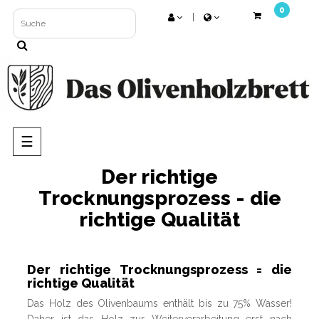
0
Umschalten
☰
der
Navigation
Der richtige
Trocknungsprozess - die
richtige Qualität
Der richtige Trocknungsprozess = die
richtige Qualität
Das Holz des Olivenbaums enthält bis zu 75% Wasser!