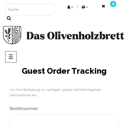
0
Umschalten
☰
der
Navigation
Guest Order Tracking
Um Ihre Bestellung zu verfolgen, geben Sie bitte folgende
Informationen ein:
Bestellnummer: